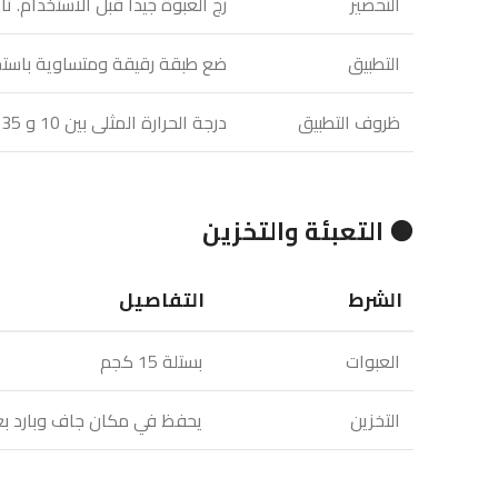
التحضير
رج العبوة جيداً قبل الاستخدام.
التطبيق
ضع طبقة رقيقة ومتساوية باستخد
ظروف التطبيق
درجة الحرارة المثلى بين 10 و 35°م. تنظيف الأدوات بالماء الدافئ مباشرة بعد الاستخدام.
🟠 التعبئة والتخزين
الشرط
التفاصيل
العبوات
بستلة 15 كجم
التخزين
يحفظ في مكان جاف وبارد بع