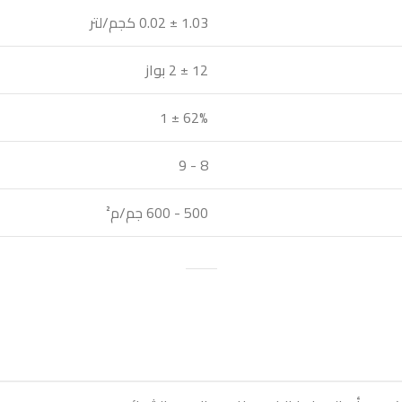
1.03 ± 0.02 كجم/لتر
12 ± 2 بواز
62% ± 1
8 - 9
500 - 600 جم/م²