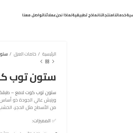
سية
خدماتنا
منتجاتنا
نماذج تطبيقية
لماذا نحن
عملائنا
تواصل معنا
الرئيسية
خامات العزل
ستون
ستون توب كو
ستون توب كوت لامع – طبقة 
ورنيش عالي الجودة ذو أساس
من الأسطح مثل الحجر، الخشب، 
✅
المميزات: